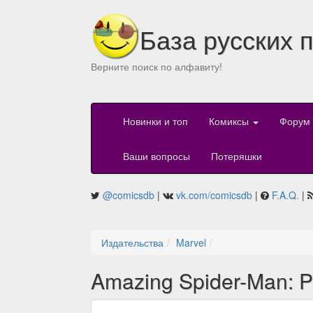
База русских 
Верните поиск по алфавиту!
Новинки и топ
Комиксы
Форум
Ваши вопросы
Потеряшки
@comicsdb
|
vk.com/comicsdb
|
F.A.Q.
|
Издательства
Marvel
Amazing Spider-Man: Pa