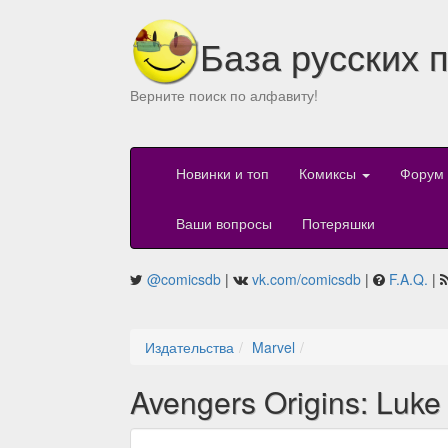
База русских 
Верните поиск по алфавиту!
Новинки и топ
Комиксы
Форум
Ваши вопросы
Потеряшки
@comicsdb
|
vk.com/comicsdb
|
F.A.Q.
|
Издательства
Marvel
Avengers Origins: Luke