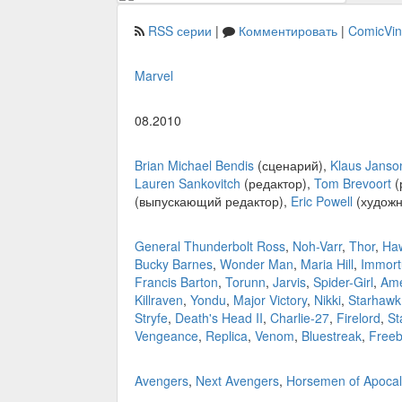
RSS серии
|
Комментировать
|
ComicVi
Marvel
08.2010
Brian Michael Bendis
(сценарий),
Klaus Janso
Lauren Sankovitch
(редактор),
Tom Brevoort
(
(выпускающий редактор),
Eric Powell
(художн
General Thunderbolt Ross
,
Noh-Varr
,
Thor
,
Ha
Bucky Barnes
,
Wonder Man
,
Maria Hill
,
Immort
Francis Barton
,
Torunn
,
Jarvis
,
Spider-Girl
,
Ame
Killraven
,
Yondu
,
Major Victory
,
Nikki
,
Starhawk
Stryfe
,
Death's Head II
,
Charlie-27
,
Firelord
,
St
Vengeance
,
Replica
,
Venom
,
Bluestreak
,
Freeb
Avengers
,
Next Avengers
,
Horsemen of Apoca