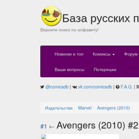
База русских 
Верните поиск по алфавиту!
Новинки и топ
Комиксы
Форум
Ваши вопросы
Потеряшки
@comicsdb
|
vk.com/comicsdb
|
F.A.Q.
|
Издательства
Marvel
Avengers (2010)
Avengers (2010) #
#1
←