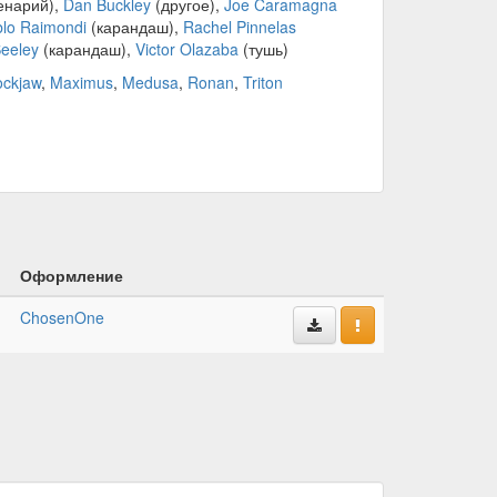
енарий),
Dan Buckley
(другое),
Joe Caramagna
lo Raimondi
(карандаш),
Rachel Pinnelas
eeley
(карандаш),
Victor Olazaba
(тушь)
ockjaw
,
Maximus
,
Medusa
,
Ronan
,
Triton
Оформление
ChosenOne