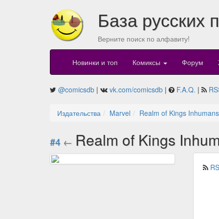
База русских 
Верните поиск по алфавиту!
Новинки и топ
Комиксы
Форум
@comicsdb
|
vk.com/comicsdb
|
F.A.Q.
|
RS
Издательства
Marvel
Realm of Kings Inhumans
Realm of Kings Inhum
#4
←
RS