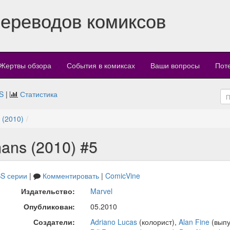
переводов комиксов
Жертвы обзора
События в комиксах
Ваши вопросы
Пот
S
|
Статистика
 (2010)
ans (2010) #5
S серии
|
Комментировать
|
ComicVine
Издательство:
Marvel
Опубликован:
05.2010
Создатели:
Adriano Lucas
(колорист),
Alan Fine
(выпу