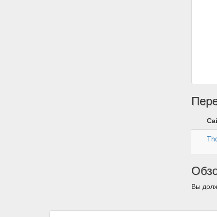
Пер
Са
Tho
Обз
Вы долж