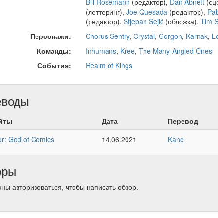
Bill Rosemann
(редактор),
Dan Abnett
(сц
(леттеринг),
Joe Quesada
(редактор),
Pab
(редактор),
Stjepan Šejić
(обложка),
Tim S
Персонажи:
Chorus Sentry
,
Crystal
,
Gorgon
,
Karnak
,
L
Команды:
Inhumans
,
Kree
,
The Many-Angled Ones
События:
Realm of Kings
еводы
йты
Дата
Перевод
r: God of Comics
14.06.2021
Kane
оры
ны авторизоваться, чтобы написать обзор.