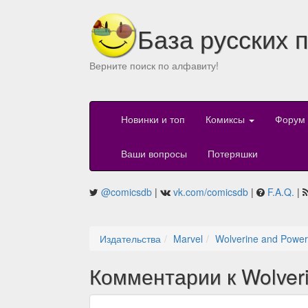
База русских 
Верните поиск по алфавиту!
Новинки и топ
Комиксы
Форум
Ваши вопросы
Потеряшки
@comicsdb
|
vk.com/comicsdb
|
F.A.Q.
|
Издательства
Marvel
Wolverine and Power
Комментарии к Wolveri