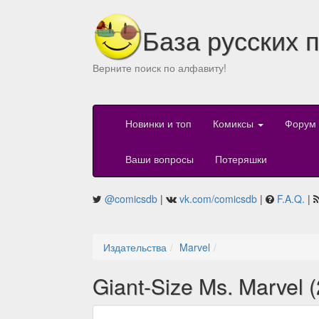
База русских 
Верните поиск по алфавиту!
Новинки и топ
Комиксы
Форум
Ваши вопросы
Потеряшки
@comicsdb
|
vk.com/comicsdb
|
F.A.Q.
|
Издательства
Marvel
Giant-Size Ms. Marvel 