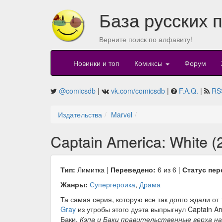
База русских 
Верните поиск по алфавиту!
Новинки и топ
Комиксы
Форум
@comicsdb
|
vk.com/comicsdb
|
F.A.Q.
|
RS
Издательства
Marvel
Captain America: White (
Тип:
Лимитка |
Переведено:
6 из 6 |
Статус пер
Жанры:
Супергероика
,
Драма
Та самая серия, которую все так долго ждали от
Gray
из утробы этого дуэта выпрыгнул Captain A
Баки.
Кэпа и Баки правительственные верха н