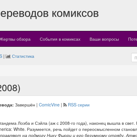
переводов комиксов
Жертвы обзора
События в комиксах
Ваши вопросы
Пот
S
|
Статистика
2008)
евода:
Завершён |
ComicVine
|
RSS серии
 тандема Лоэба и Сэйла (аж с 2008-го года), наконец вышла в свет
merica: White. Разумеется, речь пойдет о переосмысленном становл
аправляют на подмогу Нику Фьюри и его безумному отряду. Атм