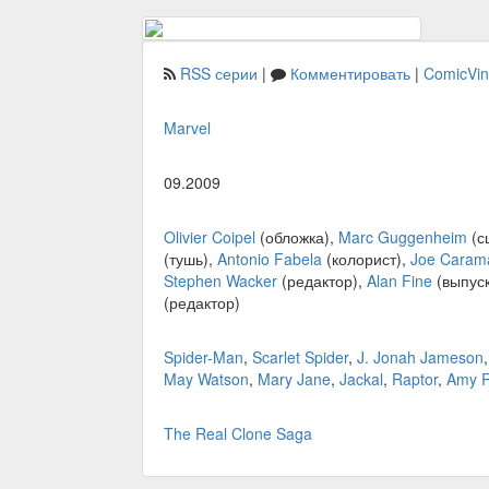
RSS серии
|
Комментировать
|
ComicVi
Marvel
09.2009
Olivier Coipel
(обложка),
Marc Guggenheim
(с
(тушь),
Antonio Fabela
(колорист),
Joe Caram
Stephen Wacker
(редактор),
Alan Fine
(выпус
(редактор)
Spider-Man
,
Scarlet Spider
,
J. Jonah Jameson
May Watson
,
Mary Jane
,
Jackal
,
Raptor
,
Amy Re
The Real Clone Saga