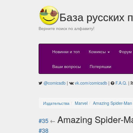
База русских 
Верните поиск по алфавиту!
Новинки и топ
Комиксы
Форум
Ваши вопросы
Потеряшки
@comicsdb
|
vk.com/comicsdb
|
F.A.Q.
|
Издательства
Marvel
Amazing Spider-Man 
Amazing Spider-Ma
#35
←
#38