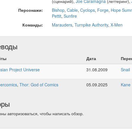
(сценарий),
Joe Caramagna
(леттеринг),
Персонажи:
Bishop
,
Cable
,
Cyclops
,
Forge
,
Hope Sum
Pettit
,
Sunfire
Команды:
Marauders
,
Turnpike Authority
,
X-Men
еводы
йты
Дата
Пере
sian Project Universe
31.08.2009
Snail
ercomics
,
Thor: God of Comics
05.09.2025
Kane
оры
ны авторизоваться, чтобы написать обзор.