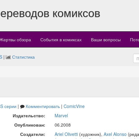
переводов комиксов
Жертвы обзора
События в комиксах
Ваши вопросы
Пот
S
|
Статистика
S серии
|
Комментировать
|
ComicVine
Издательство:
Marvel
Опубликован:
06.2008
Создатели:
Ariel Olivetti
(художник),
Axel Alonso
(реда