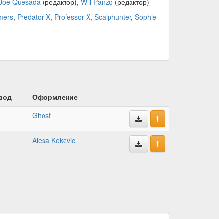
Joe Quesada
(редактор),
Will Panzo
(редактор)
mers
,
Predator X
,
Professor X
,
Scalphunter
,
Sophie
вод
Оформление
Ghost
Alesa Kekovic