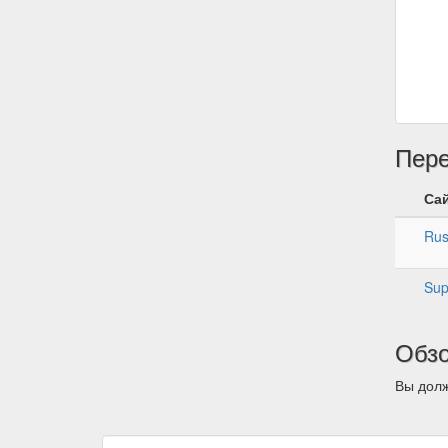
Пер
Са
Rus
Sup
Обз
Вы долж