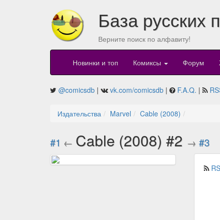
База русских 
Верните поиск по алфавиту!
Новинки и топ
Комиксы
Форум
@comicsdb
|
vk.com/comicsdb
|
F.A.Q.
|
RS
Издательства
Marvel
Cable (2008)
Cable (2008) #2
#1
←
→
#3
RS