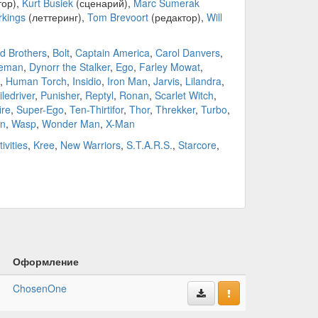
тор),
Kurt Busiek
(сценарий),
Marc Sumerak
rkings
(леттеринг),
Tom Brevoort
(редактор),
Will
d Brothers
,
Bolt
,
Captain America
,
Carol Danvers
,
eeman
,
Dynorr the Stalker
,
Ego
,
Farley Mowat
,
,
Human Torch
,
Insidio
,
Iron Man
,
Jarvis
,
Lilandra
,
iledriver
,
Punisher
,
Reptyl
,
Ronan
,
Scarlet Witch
,
ire
,
Super-Ego
,
Ten-Thirtifor
,
Thor
,
Threkker
,
Turbo
,
on
,
Wasp
,
Wonder Man
,
X-Man
vities
,
Kree
,
New Warriors
,
S.T.A.R.S.
,
Starcore
,
Оформление
ChosenOne