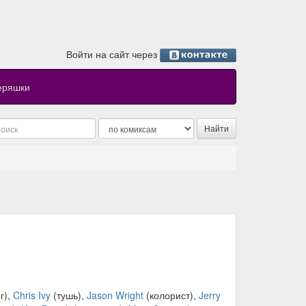
Войти на сайт через
еряшки
г),
Chris Ivy
(тушь),
Jason Wright
(колорист),
Jerry