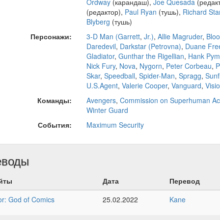
Ordway
(карандаш),
Joe Quesada
(редак
(редактор),
Paul Ryan
(тушь),
Richard Sta
Blyberg
(тушь)
Персонажи:
3-D Man (Garrett
,
Jr.)
,
Allie Magruder
,
Bloo
Daredevil
,
Darkstar (Petrovna)
,
Duane Fr
Gladiator
,
Gunthar the Rigellian
,
Hank Pym
Nick Fury
,
Nova
,
Nygorn
,
Peter Corbeau
,
P
Skar
,
Speedball
,
Spider-Man
,
Spragg
,
Sunf
U.S.Agent
,
Valerie Cooper
,
Vanguard
,
Visi
Команды:
Avengers
,
Commission on Superhuman Acti
Winter Guard
События:
Maximum Security
еводы
йты
Дата
Перевод
r: God of Comics
25.02.2022
Kane