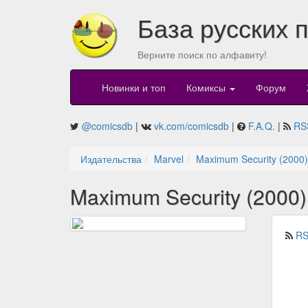
База русских 
Верните поиск по алфавиту!
Новинки и топ
Комиксы
Форум
@comicsdb
|
vk.com/comicsdb
|
F.A.Q.
|
RS
Издательства
Marvel
Maximum Security (2000)
Maximum Security (2000
RS