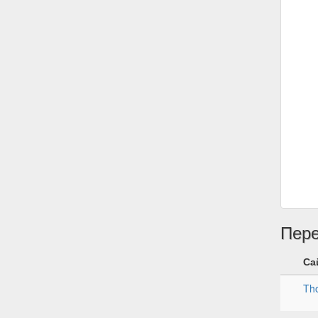
Пер
Са
Tho