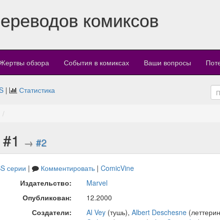
переводов комиксов
Жертвы обзора
События в комиксах
Ваши вопросы
Пот
S
|
Статистика
) #1
→
#2
S серии
|
Комментировать
|
ComicVine
Издательство:
Marvel
Опубликован:
12.2000
Создатели:
Al Vey
(тушь),
Albert Deschesne
(леттерин