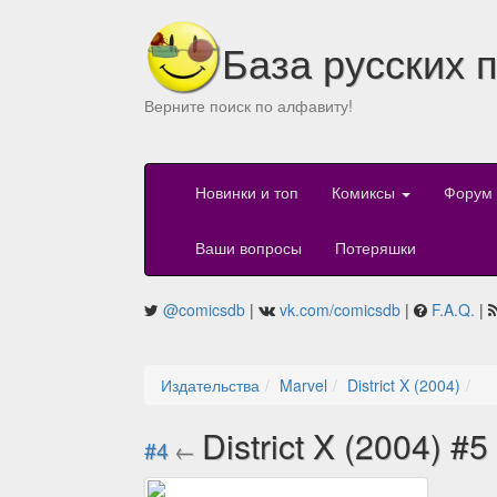
База русских 
Верните поиск по алфавиту!
Новинки и топ
Комиксы
Форум
Ваши вопросы
Потеряшки
@comicsdb
|
vk.com/comicsdb
|
F.A.Q.
|
Издательства
Marvel
District X (2004)
District X (2004) #5
#4
←