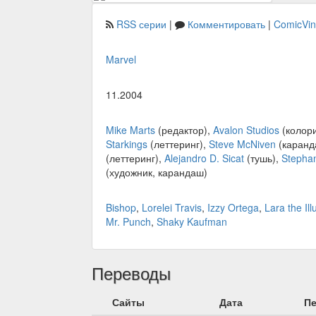
RSS серии
|
Комментировать
|
ComicVi
Marvel
11.2004
Mike Marts
(редактор),
Avalon Studios
(колори
Starkings
(леттеринг),
Steve McNiven
(каранд
(леттеринг),
Alejandro D. Sicat
(тушь),
Stepha
(художник, карандаш)
Bishop
,
Lorelei Travis
,
Izzy Ortega
,
Lara the Ill
Mr. Punch
,
Shaky Kaufman
Переводы
Сайты
Дата
П