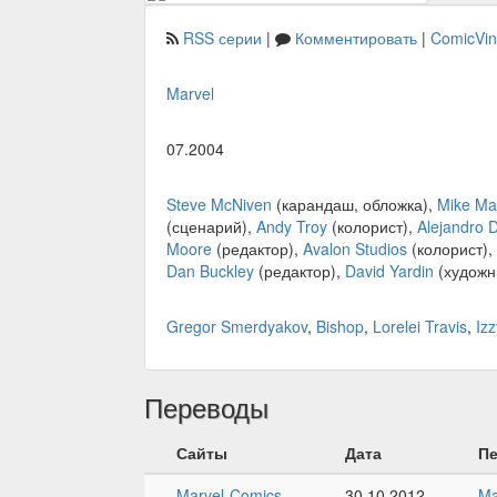
RSS серии
|
Комментировать
|
ComicVi
Marvel
07.2004
Steve McNiven
(карандаш, обложка),
Mike Ma
(сценарий),
Andy Troy
(колорист),
Alejandro D
Moore
(редактор),
Avalon Studios
(колорист),
Dan Buckley
(редактор),
David Yardin
(художн
Gregor Smerdyakov
,
Bishop
,
Lorelei Travis
,
Iz
Переводы
Сайты
Дата
П
Marvel-Comics
30.10.2012
M