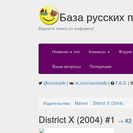
База русских 
Верните поиск по алфавиту!
Новинки и топ
Комиксы
Форум
Ваши вопросы
Потеряшки
@comicsdb
|
vk.com/comicsdb
|
F.A.Q.
|
Издательства
Marvel
District X (2004)
District X (2004) #1
→
#2