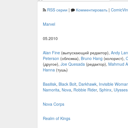
RSS серии
|
Комментировать
|
ComicVi
Marvel
05.2010
Alan Fine
(выпускающий редактор),
Andy Lan
Peterson
(обложка),
Bruno Hang
(колорист),
C
(другое),
Joe Quesada
(редактор),
Mahmud A.
Hanna
(тушь)
Basilisk
,
Black Bolt
,
Darkhawk
,
Invisible Woma
Namorita
,
Nova
,
Robbie Rider
,
Sphinx
,
Ulysses
Nova Corps
Realm of Kings