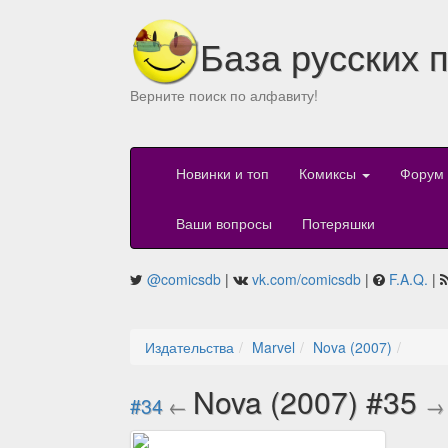
База русских 
Верните поиск по алфавиту!
Новинки и топ
Комиксы
Форум
Ваши вопросы
Потеряшки
@comicsdb
|
vk.com/comicsdb
|
F.A.Q.
|
Издательства
Marvel
Nova (2007)
Nova (2007) #35
#34
←