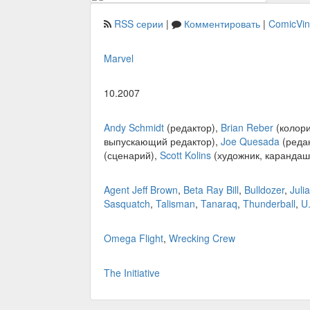
RSS серии
|
Комментировать
|
ComicVi
Marvel
10.2007
Andy Schmidt
(редактор),
Brian Reber
(колори
выпускающий редактор),
Joe Quesada
(реда
(сценарий),
Scott Kolins
(художник, карандаш
Agent Jeff Brown
,
Beta Ray Bill
,
Bulldozer
,
Juli
Sasquatch
,
Talisman
,
Tanaraq
,
Thunderball
,
U
Omega Flight
,
Wrecking Crew
The Initiative