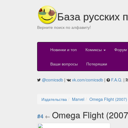
База русских 
Верните поиск по алфавиту!
Новинки и топ
Комиксы
Форум
Ваши вопросы
Потеряшки
@comicsdb
|
vk.com/comicsdb
|
F.A.Q.
|
Издательства
Marvel
Omega Flight (2007)
Omega Flight (2007
#4
←