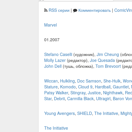
RSS серии
|
Комментировать
|
ComicVi
Marvel
01.2007
Stefano Caselli
(художник),
Jim Cheung
(обло
Molly Lazer
(редактор),
Joe Quesada
(редакт
John Dell
(тушь, обложка),
Tom Brevoort
(реда
Wiccan
,
Hulkling
,
Doc Samson
,
She-Hulk
,
Won
Stature
,
Komodo
,
Cloud 9
,
Hardball
,
Gauntlet
,
Patsy Walker
,
Stingray
,
Justice
,
Nighthawk
,
Red
Star
,
Debrii
,
Carmilla Black
,
Ultragirl
,
Baron Von
Young Avengers
,
SHIELD
,
The Initiative
,
Might
The Initiative