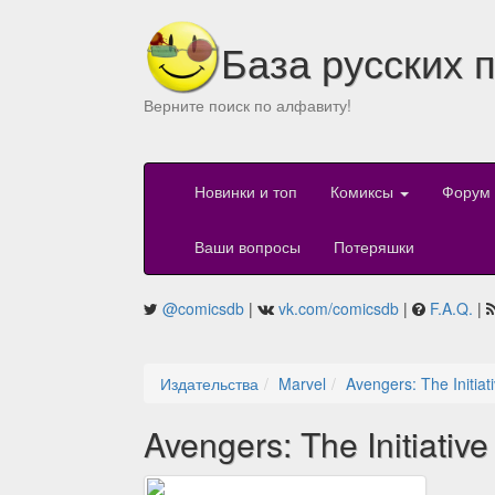
База русских 
Верните поиск по алфавиту!
Новинки и топ
Комиксы
Форум
Ваши вопросы
Потеряшки
@comicsdb
|
vk.com/comicsdb
|
F.A.Q.
|
Издательства
Marvel
Avengers: The Initiat
Avengers: The Initiativ