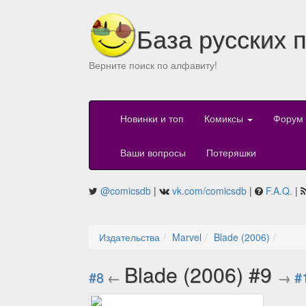
База русских 
Верните поиск по алфавиту!
Новинки и топ
Комиксы
Форум
Ваши вопросы
Потеряшки
@comicsdb
|
vk.com/comicsdb
|
F.A.Q.
|
Издательства
Marvel
Blade (2006)
Blade (2006) #9
#8
←
→
#