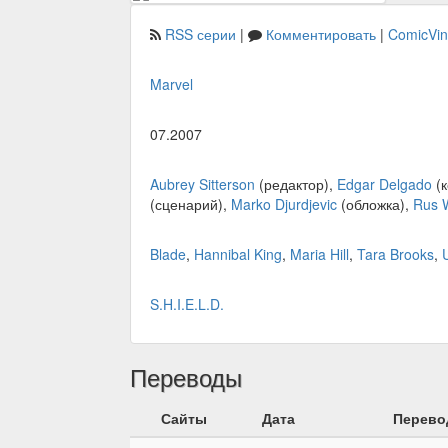
RSS серии
|
Комментировать
|
ComicVi
Marvel
07.2007
Aubrey Sitterson
(редактор),
Edgar Delgado
(к
(сценарий),
Marko Djurdjevic
(обложка),
Rus 
Blade
,
Hannibal King
,
Maria Hill
,
Tara Brooks
,
S.H.I.E.L.D.
Переводы
Сайты
Дата
Перево