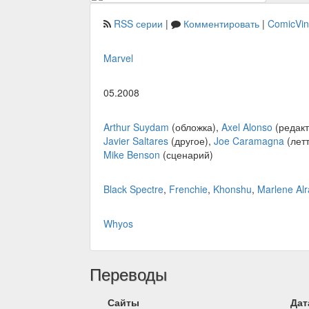
RSS серии
|
Комментировать
|
ComicVi
Marvel
05.2008
Arthur Suydam
(обложка),
Axel Alonso
(редакт
Javier Saltares
(другое),
Joe Caramagna
(лет
Mike Benson
(сценарий)
Black Spectre
,
Frenchie
,
Khonshu
,
Marlene Al
Whyos
Переводы
Сайты
Дат