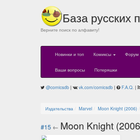
База русских 
Верните поиск по алфавиту!
Новинки и топ
Комиксы
Форум
Ваши вопросы
Потеряшки
@comicsdb
|
vk.com/comicsdb
|
F.A.Q.
|
Издательства
Marvel
Moon Knight (2006)
Moon Knight (200
#15
←