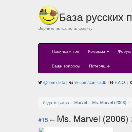
База русских 
Верните поиск по алфавиту!
Новинки и топ
Комиксы
Форум
Ваши вопросы
Потеряшки
@comicsdb
|
vk.com/comicsdb
|
F.A.Q.
|
Издательства
Marvel
Ms. Marvel (2006)
Ms. Marvel (2006)
#15
←