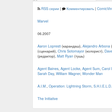
RSS серии
|
Комментировать
|
ComicVi
Marvel
06.2007
Aaron Lopresti
(карандаш),
Alejandro Arbona
(
(сценарий),
Chris Sotomayor
(колорист),
Dav
(редактор),
Matt Ryan
(тушь)
Agent Baines
,
Agent Locke
,
Agent Sum
,
Carol
Sarah Day
,
William Wagner
,
Wonder Man
A.I.M.
,
Operation: Lightning Storm
,
S.H.I.E.L.D.
The Initiative