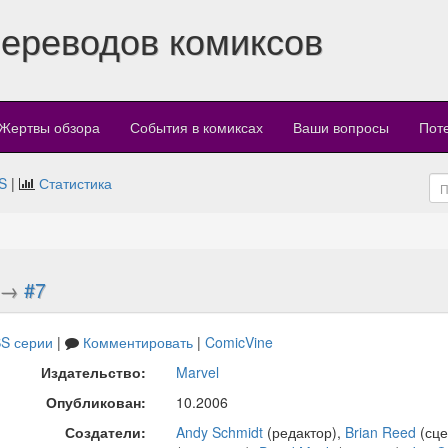
переводов комиксов
Жертвы обзора
События в комиксах
Ваши вопросы
Пот
S
|
Статистика
→
#7
S серии
|
Комментировать
|
ComicVine
Издательство:
Marvel
Опубликован:
10.2006
Создатели:
Andy Schmidt
(редактор),
Brian Reed
(сце