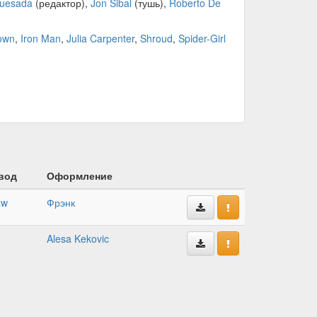
uesada
(редактор),
Jon Sibal
(тушь),
Roberto De
own
,
Iron Man
,
Julia Carpenter
,
Shroud
,
Spider-Girl
вод
Оформление
aw
Фрэнк
Alesa Kekovic