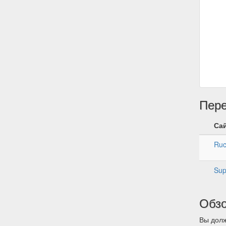
Пер
Са
Ru
Sup
Обз
Вы долж