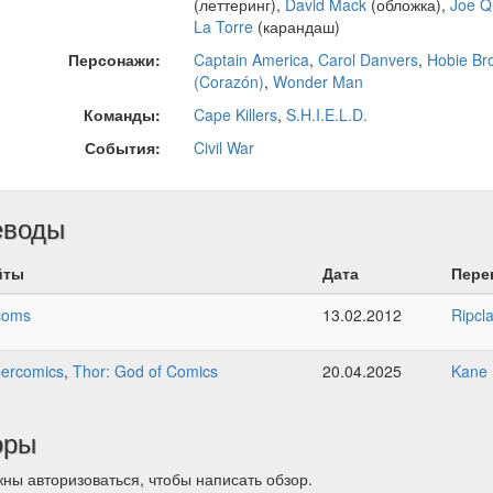
(леттеринг),
David Mack
(обложка),
Joe Q
La Torre
(карандаш)
Персонажи:
Captain America
,
Carol Danvers
,
Hobie Br
(Corazón)
,
Wonder Man
Команды:
Cape Killers
,
S.H.I.E.L.D.
События:
Civil War
еводы
йты
Дата
Пере
coms
13.02.2012
Ripcl
ercomics
,
Thor: God of Comics
20.04.2025
Kane
оры
ны авторизоваться, чтобы написать обзор.