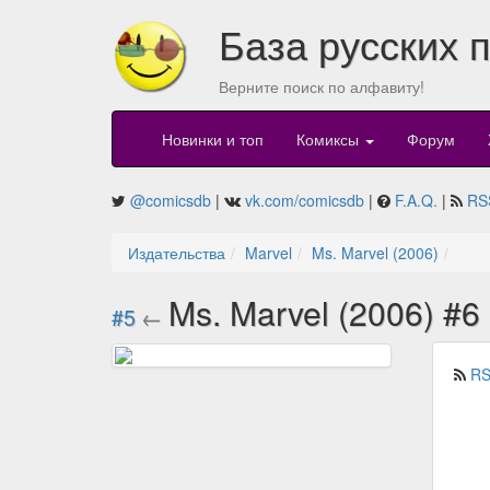
База русских 
Верните поиск по алфавиту!
Новинки и топ
Комиксы
Форум
@comicsdb
|
vk.com/comicsdb
|
F.A.Q.
|
RS
Издательства
Marvel
Ms. Marvel (2006)
Ms. Marvel (2006) #6
#5
←
RS