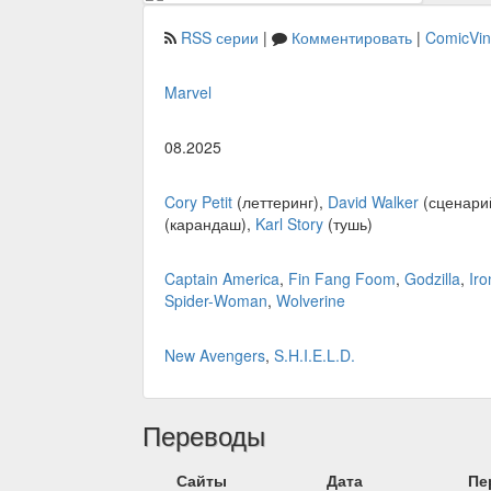
RSS серии
|
Комментировать
|
ComicVi
Marvel
08.2025
Cory Petit
(леттеринг),
David Walker
(сценари
(карандаш),
Karl Story
(тушь)
Captain America
,
Fin Fang Foom
,
Godzilla
,
Ir
Spider-Woman
,
Wolverine
New Avengers
,
S.H.I.E.L.D.
Переводы
Сайты
Дата
Пе