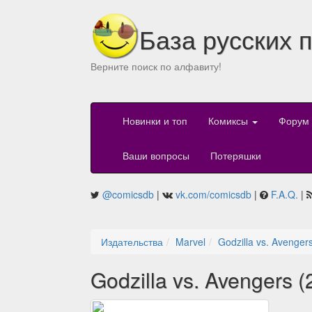
База русских 
Верните поиск по алфавиту!
Новинки и топ
Комиксы
Форум
Ваши вопросы
Потеряшки
@comicsdb
|
vk.com/comicsdb
|
F.A.Q.
|
Издательства
Marvel
Godzilla vs. Avenger
Godzilla vs. Avengers (