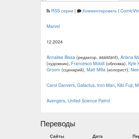
RSS серии
|
Комментировать
|
ComicVi
Marvel
12.2024
Annalise Bissa
(редактор, assistant),
Ariana M
(художник),
Francesco Mobili
(обложка),
Kyle 
Groom
(сценарий),
Matt Milla
(колорист),
Nee
Carol Danvers
,
Galactus
,
Iron Man
,
Kiki Fuji
,
M
Avengers
,
United Science Patrol
Переводы
Сайты
Дата
Пе