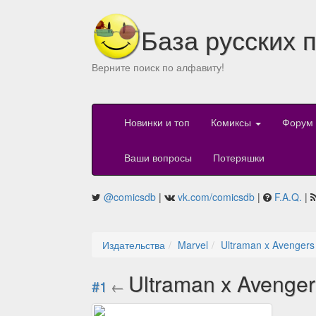
База русских 
Верните поиск по алфавиту!
Новинки и топ
Комиксы
Форум
Ваши вопросы
Потеряшки
@comicsdb
|
vk.com/comicsdb
|
F.A.Q.
|
Издательства
Marvel
Ultraman x Avengers
Ultraman x Avenger
#1
←