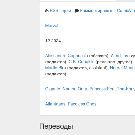
RSS серии
|
Комментировать
|
ComicVi
Marvel
12.2024
Alessandro Cappuccio
(обложка),
Alex Lins
(ху
(редактор),
C.B. Cebulski
(редактор, другое),
Martin Biro
(редактор, assistant),
Neeraj Meno
(редактор)
Giganto
,
Namor
,
Orka
,
Princess Fen
,
Tha-Korr
Atlanteans
,
Faceless Ones
Переводы