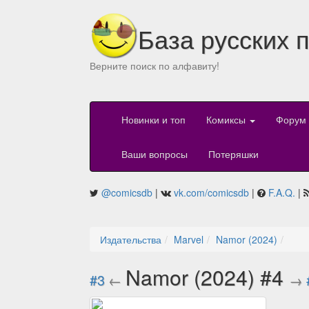
База русских 
Верните поиск по алфавиту!
Новинки и топ
Комиксы
Форум
Ваши вопросы
Потеряшки
@comicsdb
|
vk.com/comicsdb
|
F.A.Q.
|
Издательства
Marvel
Namor (2024)
Namor (2024) #4
#3
←
→