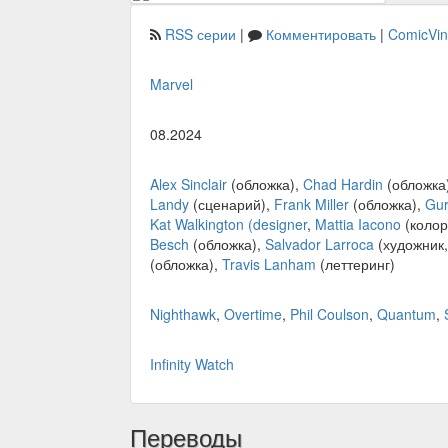
RSS серии
|
Комментировать
|
ComicVi
Marvel
08.2024
Alex Sinclair
(обложка),
Chad Hardin
(обложка
Landy
(сценарий),
Frank Miller
(обложка),
Gu
Kat Walkington (designer
,
Mattia Iacono
(колор
Besch
(обложка),
Salvador Larroca
(художник,
(обложка),
Travis Lanham
(леттеринг)
Nighthawk
,
Overtime
,
Phil Coulson
,
Quantum
,
Infinity Watch
Переводы