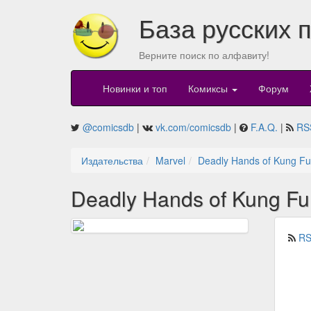
База русских 
Верните поиск по алфавиту!
Новинки и топ
Комиксы
Форум
@comicsdb
|
vk.com/comicsdb
|
F.A.Q.
|
RS
Издательства
Marvel
Deadly Hands of Kung Fu
Deadly Hands of Kung Fu
RS