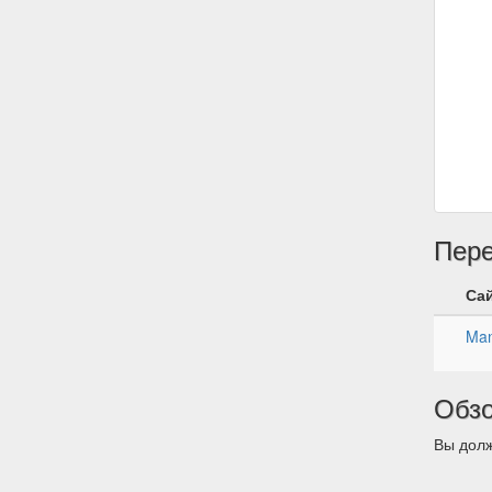
Пер
Са
Ma
Обз
Вы долж