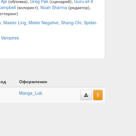
 Aja
(обложка),
Greg Pak
(сценарий),
Guru-eFX
Campbell
(колорист),
Noah Sharma
(редактор),
еттеринг)
n
,
Master Ling
,
Mister Negative
,
Shang-Chi
,
Spider-
,
Vampires
вод
Оформление
Manga_Lub