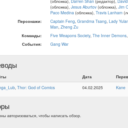
(обложка),
Darren Shan
(редактор),
David
(обложка),
Jesus Aburtov
(обложка),
Jim 
Paco Medina
(обложка),
Travis Lanham
(л
Персонажи:
Captain Feng
,
Grandma Tsang
,
Lady Yula
Man
,
Zheng Zu
Команды:
Five Weapons Society
,
The Inner Demons
События:
Gang War
еводы
йты
Дата
Пере
nga_Lub
,
Thor: God of Comics
04.02.2025
Kane
оры
ны авторизоваться, чтобы написать обзор.