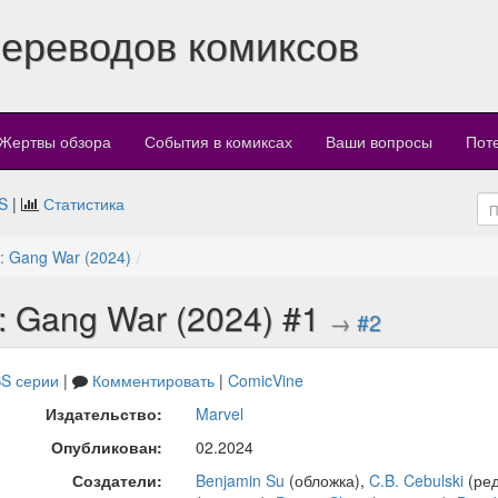
переводов комиксов
Жертвы обзора
События в комиксах
Ваши вопросы
Пот
S
|
Статистика
: Gang War (2024)
: Gang War (2024) #1
→
#2
S серии
|
Комментировать
|
ComicVine
Издательство:
Marvel
Опубликован:
02.2024
Создатели:
Benjamin Su
(обложка),
C.B. Cebulski
(ред