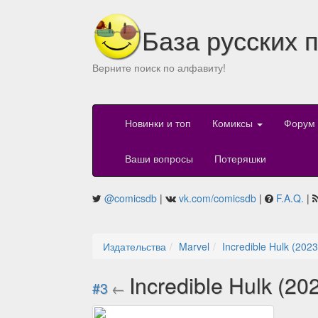
База русских 
Верните поиск по алфавиту!
Новинки и топ
Комиксы
Форум
Ваши вопросы
Потеряшки
@comicsdb
|
vk.com/comicsdb
|
F.A.Q.
|
Издательства
Marvel
Incredible Hulk (2023
Incredible Hulk (20
#3
←