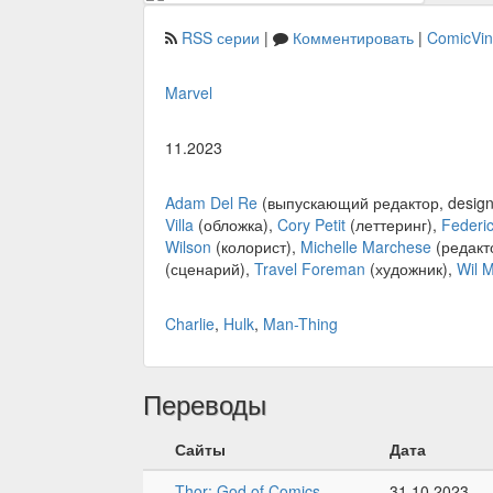
RSS серии
|
Комментировать
|
ComicVi
Marvel
11.2023
Adam Del Re
(выпускающий редактор, design
Villa
(обложка),
Cory Petit
(леттеринг),
Federi
Wilson
(колорист),
Michelle Marchese
(редакто
(сценарий),
Travel Foreman
(художник),
Wil 
Charlie
,
Hulk
,
Man-Thing
Переводы
Сайты
Дата
Thor: God of Comics
31.10.2023