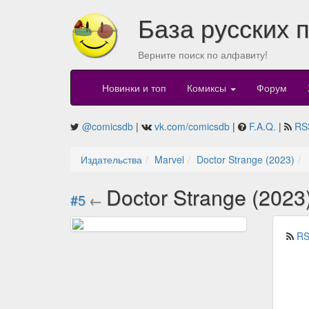
База русских 
Верните поиск по алфавиту!
Новинки и топ
Комиксы
Форум
@comicsdb
|
vk.com/comicsdb
|
F.A.Q.
|
RS
Издательства
Marvel
Doctor Strange (2023)
Doctor Strange (2023
#5
←
RS