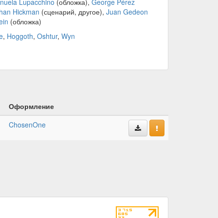
nuela Lupacchino
(обложка),
George Pérez
han Hickman
(сценарий, другое),
Juan Gedeon
ein
(обложка)
e
,
Hoggoth
,
Oshtur
,
Wyn
Оформление
ChosenOne