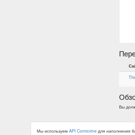
Пер
Са
Tho
Обз
Вы долж
Мы используем
API Comicvine
для наполнения б