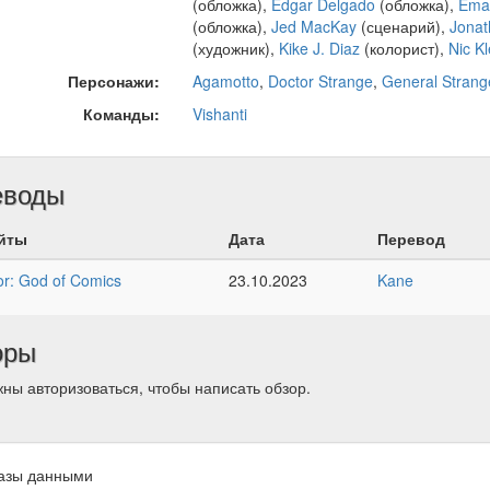
(обложка),
Edgar Delgado
(обложка),
Ema
(обложка),
Jed MacKay
(сценарий),
Jonat
(художник),
Kike J. Diaz
(колорист),
Nic Kl
Персонажи:
Agamotto
,
Doctor Strange
,
General Strang
Команды:
Vishanti
еводы
йты
Дата
Перевод
r: God of Comics
23.10.2023
Kane
оры
ны авторизоваться, чтобы написать обзор.
азы данными