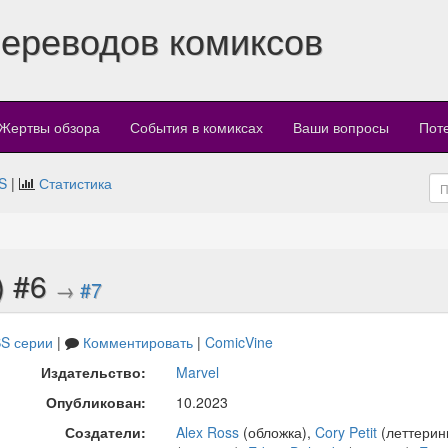
переводов комиксов
Жертвы обзора
События в комиксах
Ваши вопросы
Пот
S
|
Статистика
) #6
→
#7
S серии
|
Комментировать
|
ComicVine
Издательство:
Marvel
Опубликован:
10.2023
Создатели:
Alex Ross
(обложка),
Cory Petit
(леттерин