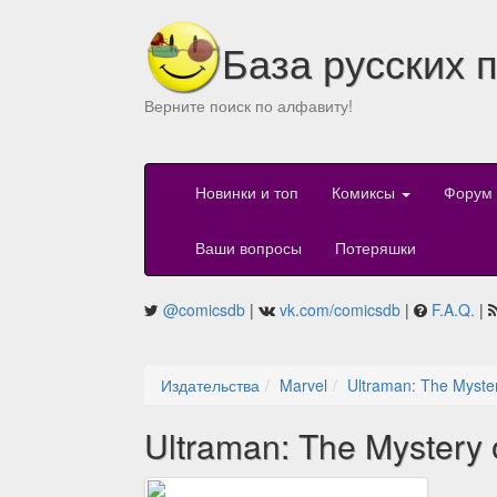
База русских 
Верните поиск по алфавиту!
Новинки и топ
Комиксы
Форум
Ваши вопросы
Потеряшки
@comicsdb
|
vk.com/comicsdb
|
F.A.Q.
|
Издательства
Marvel
Ultraman: The Myster
Ultraman: The Mystery 