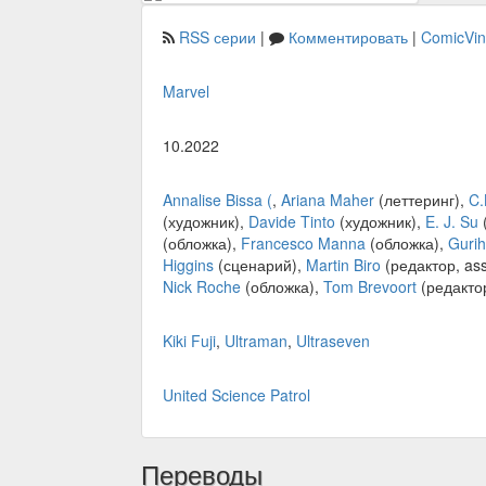
RSS серии
|
Комментировать
|
ComicVi
Marvel
10.2022
Annalise Bissa (
,
Ariana Maher
(леттеринг),
C.
(художник),
Davide Tinto
(художник),
E. J. Su
(обложка),
Francesco Manna
(обложка),
Gurih
Higgins
(сценарий),
Martin Biro
(редактор, ass
Nick Roche
(обложка),
Tom Brevoort
(редакто
Kiki Fuji
,
Ultraman
,
Ultraseven
United Science Patrol
Переводы