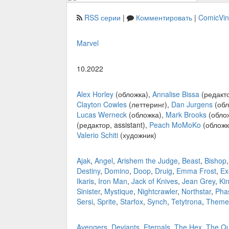
RSS серии
|
Комментировать
|
ComicVi
Marvel
10.2022
Alex Horley
(обложка),
Annalise Bissa
(редакт
Clayton Cowles
(леттеринг),
Dan Jurgens
(обл
Lucas Werneck
(обложка),
Mark Brooks
(обло
(редактор, assistant),
Peach MoMoKo
(обложк
Valerio Schiti
(художник)
Ajak
,
Angel
,
Arishem the Judge
,
Beast
,
Bishop
Destiny
,
Domino
,
Doop
,
Druig
,
Emma Frost
,
Ex
Ikaris
,
Iron Man
,
Jack of Knives
,
Jean Grey
,
Ki
Sinister
,
Mystique
,
Nightcrawler
,
Northstar
,
Pha
Sersi
,
Sprite
,
Starfox
,
Synch
,
Tetytrona
,
Theme
Avengers
,
Deviants
,
Eternals
,
The Hex
,
The Qu