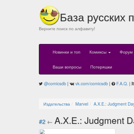
База русских 
Верните поиск по алфавиту!
Новинки и топ
Комиксы
Форум
Ваши вопросы
Потеряшки
@comicsdb
|
vk.com/comicsdb
|
F.A.Q.
|
Издательства
Marvel
A.X.E.: Judgment Da
A.X.E.: Judgment D
#2
←