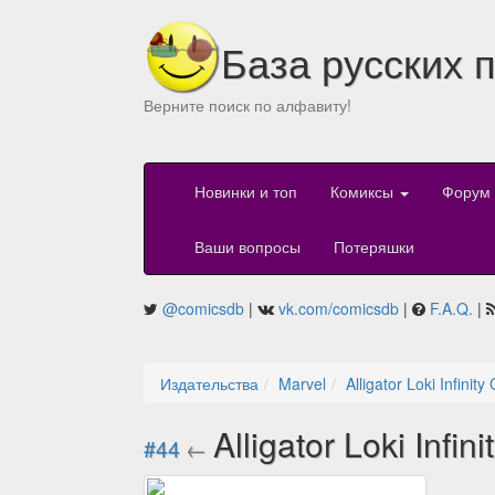
База русских 
Верните поиск по алфавиту!
Новинки и топ
Комиксы
Форум
Ваши вопросы
Потеряшки
@comicsdb
|
vk.com/comicsdb
|
F.A.Q.
|
Издательства
Marvel
Alligator Loki Infinit
Alligator Loki Infi
#44
←