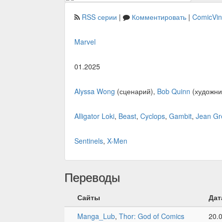
RSS серии
|
Комментировать
|
ComicVi
Marvel
01.2025
Alyssa Wong
(сценарий),
Bob Quinn
(художни
Alligator Loki
,
Beast
,
Cyclops
,
Gambit
,
Jean Gr
Sentinels
,
X-Men
Переводы
Сайты
Дат
Manga_Lub
,
Thor: God of Comics
20.