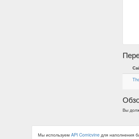
Пер
Са
Tho
Обз
Вы долж
Мы используем
API Comicvine
для наполнения б