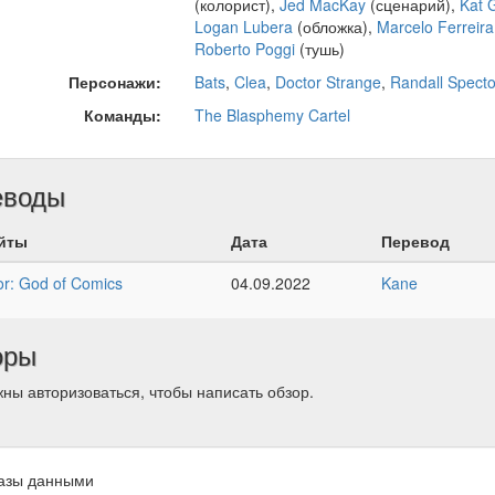
(колорист),
Jed MacKay
(сценарий),
Kat 
Logan Lubera
(обложка),
Marcelo Ferreira
Roberto Poggi
(тушь)
Персонажи:
Bats
,
Clea
,
Doctor Strange
,
Randall Specto
Команды:
The Blasphemy Cartel
еводы
йты
Дата
Перевод
r: God of Comics
04.09.2022
Kane
оры
ны авторизоваться, чтобы написать обзор.
азы данными