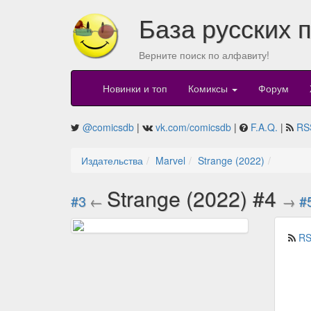
База русских 
Верните поиск по алфавиту!
Новинки и топ
Комиксы
Форум
@comicsdb
|
vk.com/comicsdb
|
F.A.Q.
|
RS
Издательства
Marvel
Strange (2022)
Strange (2022) #4
#3
←
→
#
RS