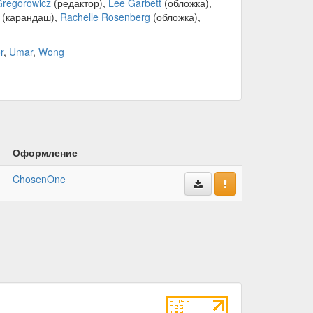
Gregorowicz
(редактор),
Lee Garbett
(обложка),
(карандаш),
Rachelle Rosenberg
(обложка),
r
,
Umar
,
Wong
Оформление
ChosenOne