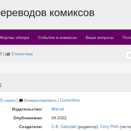
переводов комиксов
Жертвы обзора
События в комиксах
Ваши вопросы
Пот
S
|
Статистика
5
S серии
|
Комментировать
|
ComicVine
Издательство:
Marvel
Опубликован:
09.2022
Создатели:
C.B. Cebulski
(редактор),
Cory Petit
(летт