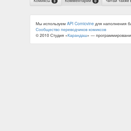
Комиксы
Комментарии
Читай также
3
0
Мы используем
API Comicvine
для наполнения б
Сообщество переводчиков комиксов
© 2010 Студия «
Карандаш
» — программировани