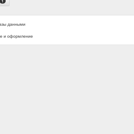
1
азы данными
е и оформление