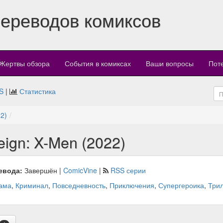
переводов комиксов
Жертвы обзора
События в комиксах
Ваши вопросы
Пот
S
|
Статистика
22)
eign: X-Men (2022)
евода:
Завершён |
ComicVine
|
RSS серии
ама
,
Криминал
,
Повседневность
,
Приключения
,
Супергероика
,
Три