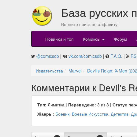
База русских 
Верните поиск по алфавиту!
Новинки и топ
Комиксы
Форум
@comicsdb
|
vk.com/comicsdb
|
F.A.Q.
|
RS
Издательства
Marvel
Devil's Reign: X-Men (20
Комментарии к Devil's R
Тип:
Лимитка |
Переведено:
3 из 3 |
Статус пер
Жанры:
Боевик
,
Боевые Искусства
,
Детектив
,
Др