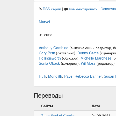
RSS серии
|
Комментировать
|
ComicVi
Marvel
01.2023
Anthony Gambino
(выпускающий редактор, de
Cory Petit
(леттеринг),
Donny Cates
(сценари
Hollingsworth
(обложка),
Michelle Marchese
(р
Sonia Oback
(колорист),
Wil Moss
(редактор)
Hulk
,
Monolith
,
Pave
,
Rebecca Banner
,
Susan 
Переводы
Сайты
Дата
Thor: God of Comics
21.09.2024