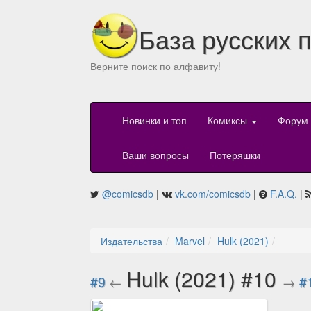
База русских 
Верните поиск по алфавиту!
Новинки и топ
Комиксы
Форум
Ваши вопросы
Потеряшки
@comicsdb
|
vk.com/comicsdb
|
F.A.Q.
|
Издательства
Marvel
Hulk (2021)
Hulk (2021) #10
#9
←
→
#