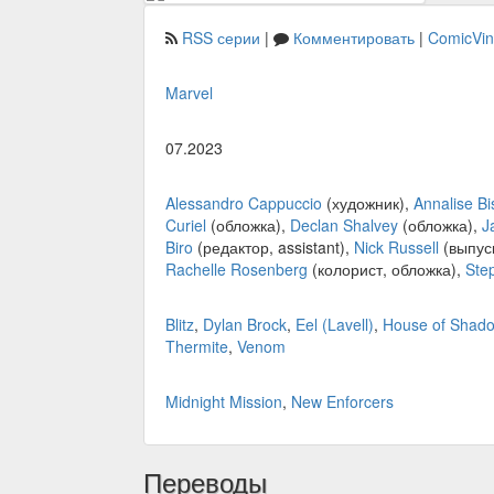
RSS серии
|
Комментировать
|
ComicVi
Marvel
07.2023
Alessandro Cappuccio
(художник),
Annalise Bi
Curiel
(обложка),
Declan Shalvey
(обложка),
J
Biro
(редактор, assistant),
Nick Russell
(выпус
Rachelle Rosenberg
(колорист, обложка),
Ste
Blitz
,
Dylan Brock
,
Eel (Lavell)
,
House of Shad
Thermite
,
Venom
Midnight Mission
,
New Enforcers
Переводы