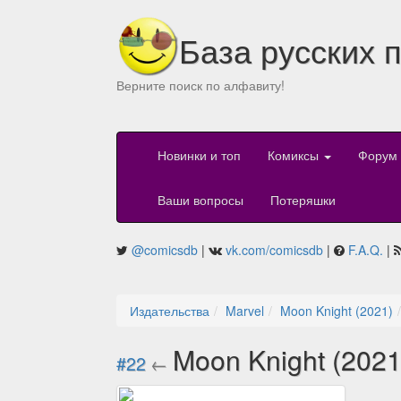
База русских 
Верните поиск по алфавиту!
Новинки и топ
Комиксы
Форум
Ваши вопросы
Потеряшки
@comicsdb
|
vk.com/comicsdb
|
F.A.Q.
|
Издательства
Marvel
Moon Knight (2021)
Moon Knight (202
#22
←