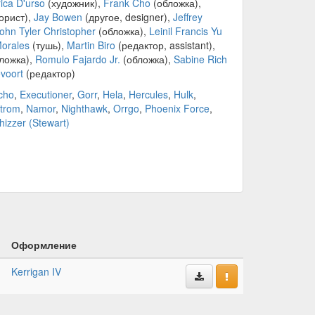
ica D'urso
(художник),
Frank Cho
(обложка),
орист),
Jay Bowen
(другое, designer),
Jeffrey
ohn Tyler Christopher
(обложка),
Leinil Francis Yu
orales
(тушь),
Martin Biro
(редактор, assistant),
ложка),
Romulo Fajardo Jr.
(обложка),
Sabine Rich
voort
(редактор)
cho
,
Executioner
,
Gorr
,
Hela
,
Hercules
,
Hulk
,
trom
,
Namor
,
Nighthawk
,
Orrgo
,
Phoenix Force
,
izzer (Stewart)
Оформление
Kerrigan IV