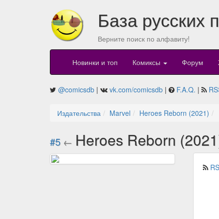
База русских 
Верните поиск по алфавиту!
Новинки и топ
Комиксы
Форум
@comicsdb
|
vk.com/comicsdb
|
F.A.Q.
|
RS
Издательства
Marvel
Heroes Reborn (2021)
Heroes Reborn (2021
#5
←
RS