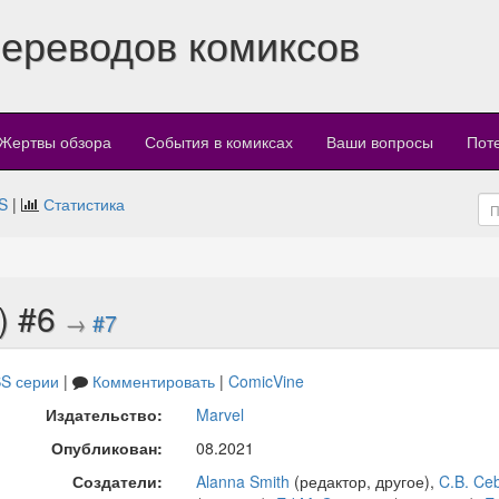
переводов комиксов
Жертвы обзора
События в комиксах
Ваши вопросы
Пот
S
|
Статистика
) #6
→
#7
S серии
|
Комментировать
|
ComicVine
Издательство:
Marvel
Опубликован:
08.2021
Создатели:
Alanna Smith
(редактор, другое),
C.B. Ceb