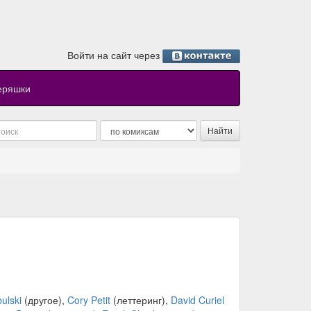
Войти на сайт через
еряшки
ulski
(другое),
Cory Petit
(леттеринг),
David Curiel