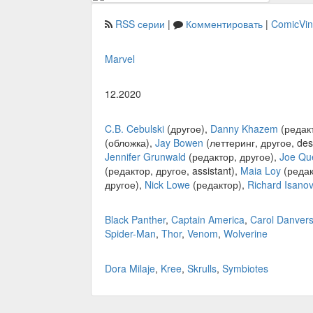
RSS серии
|
Комментировать
|
ComicVi
Marvel
12.2020
C.B. Cebulski
(другое),
Danny Khazem
(редакт
(обложка),
Jay Bowen
(леттеринг, другое, des
Jennifer Grunwald
(редактор, другое),
Joe Qu
(редактор, другое, assistant),
Maia Loy
(редак
другое),
Nick Lowe
(редактор),
Richard Isano
Black Panther
,
Captain America
,
Carol Danver
Spider-Man
,
Thor
,
Venom
,
Wolverine
Dora Milaje
,
Kree
,
Skrulls
,
Symbiotes