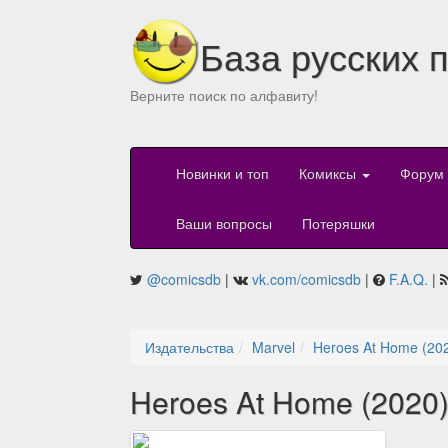
База русских 
Верните поиск по алфавиту!
Новинки и топ
Комиксы
Форум
Ваши вопросы
Потеряшки
@comicsdb
|
vk.com/comicsdb
|
F.A.Q.
|
Издательства
Marvel
Heroes At Home (20
Heroes At Home (2020)