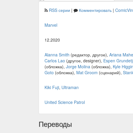
RSS серии
|
Комментировать
|
ComicVi
Marvel
12.2020
Alanna Smith
(редактор, другое),
Ariana Mahe
Carlos Lao
(другое, designer),
Espen Grundetj
(обложка),
Jorge Molina
(обложка),
Kyle Higgi
Goto
(обложка),
Mat Groom
(сценарий),
Stan
Kiki Fuji
,
Ultraman
United Science Patrol
Переводы