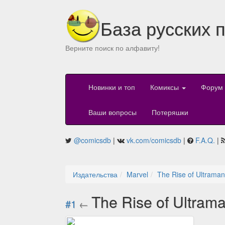
База русских 
Верните поиск по алфавиту!
Новинки и топ
Комиксы
Форум
Ваши вопросы
Потеряшки
@comicsdb
|
vk.com/comicsdb
|
F.A.Q.
|
Издательства
Marvel
The Rise of Ultraman
The Rise of Ultram
#1
←