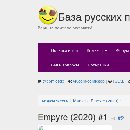
База русских 
Верните поиск по алфавиту!
Новинки и топ
Комиксы
Форум
Ваши вопросы
Потеряшки
@comicsdb
|
vk.com/comicsdb
|
F.A.Q.
|
Издательства
Marvel
Empyre (2020)
Empyre (2020) #1
→
#2