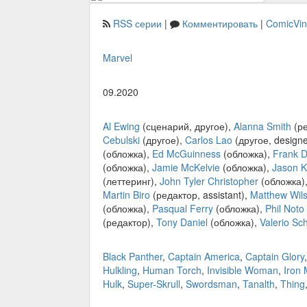
RSS серии
|
Комментировать
|
ComicVi
Marvel
09.2020
Al Ewing
(сценарий, другое),
Alanna Smith
(ре
Cebulski
(другое),
Carlos Lao
(другое, designe
(обложка),
Ed McGuinness
(обложка),
Frank D
(обложка),
Jamie McKelvie
(обложка),
Jason K
(леттеринг),
John Tyler Christopher
(обложка)
Martin Biro
(редактор, assistant),
Matthew Wil
(обложка),
Pasqual Ferry
(обложка),
Phil Noto
(редактор),
Tony Daniel
(обложка),
Valerio Sch
Black Panther
,
Captain America
,
Captain Glory
Hulkling
,
Human Torch
,
Invisible Woman
,
Iron
Hulk
,
Super-Skrull
,
Swordsman
,
Tanalth
,
Thing