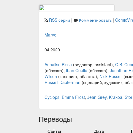
RSS серии
|
Комментировать
|
ComicVi
Marvel
04.2020
Annalise Bissa
(редактор, assistant),
C.B. Cebu
(обложка),
Iban Coello
(обложка),
Jonathan H
Wilson
(колорист, обложка),
Nick Russell
(вып
Russell Dauterman
(сценарий, художник, обл
Cyclops
,
Emma Frost
,
Jean Grey
,
Krakoa
,
Sto
Переводы
Сайты
Дата