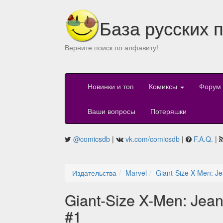
База русских 
Верните поиск по алфавиту!
Новинки и топ
Комиксы
Форум
Ваши вопросы
Потеряшки
@comicsdb
|
vk.com/comicsdb
|
F.A.Q.
|
Издательства
Marvel
Giant-Size X-Men: J
Giant-Size X-Men: Jea
#1