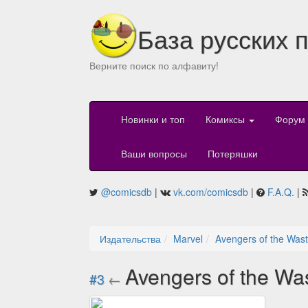
База русских 
Верните поиск по алфавиту!
Новинки и топ
Комиксы
Форум
Ваши вопросы
Потеряшки
@comicsdb
|
vk.com/comicsdb
|
F.A.Q.
|
Издательства
Marvel
Avengers of the Was
Avengers of the Wa
#3
←