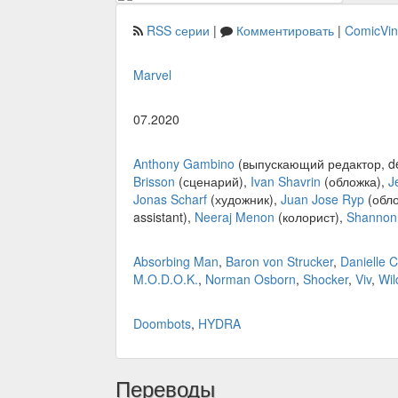
RSS серии
|
Комментировать
|
ComicVi
Marvel
07.2020
Anthony Gambino
(выпускающий редактор, de
Brisson
(сценарий),
Ivan Shavrin
(обложка),
J
Jonas Scharf
(художник),
Juan Jose Ryp
(обло
assistant),
Neeraj Menon
(колорист),
Shannon 
Absorbing Man
,
Baron von Strucker
,
Danielle 
M.O.D.O.K.
,
Norman Osborn
,
Shocker
,
Viv
,
Wil
Doombots
,
HYDRA
Переводы