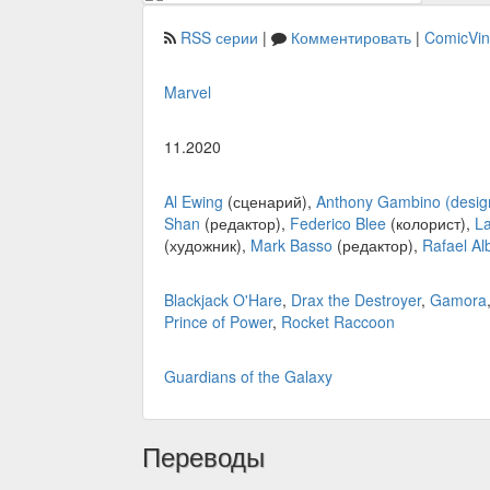
RSS серии
|
Комментировать
|
ComicVi
Marvel
11.2020
Al Ewing
(сценарий),
Anthony Gambino (desig
Shan
(редактор),
Federico Blee
(колорист),
L
(художник),
Mark Basso
(редактор),
Rafael A
Blackjack O'Hare
,
Drax the Destroyer
,
Gamora
Prince of Power
,
Rocket Raccoon
Guardians of the Galaxy
Переводы