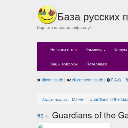
База русских 
Верните поиск по алфавиту!
Новинки и топ
Комиксы
Форум
Ваши вопросы
Потеряшки
@comicsdb
|
vk.com/comicsdb
|
F.A.Q.
|
Издательства
Marvel
Guardians of the Gal
Guardians of the G
#5
←