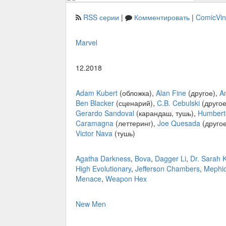
RSS серии
|
Комментировать
|
ComicVi
Marvel
12.2018
Adam Kubert
(обложка),
Alan Fine
(другое),
A
Ben Blacker
(сценарий),
C.B. Cebulski
(другое
Gerardo Sandoval
(карандаш, тушь),
Humbert
Caramagna
(леттеринг),
Joe Quesada
(друго
Victor Nava
(тушь)
Agatha Darkness
,
Bova
,
Dagger Li
,
Dr. Sarah 
High Evolutionary
,
Jefferson Chambers
,
Mephic
Menace
,
Weapon Hex
New Men