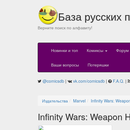
База русских 
Верните поиск по алфавиту!
Новинки и топ
Комиксы
Форум
Ваши вопросы
Потеряшки
@comicsdb
|
vk.com/comicsdb
|
F.A.Q.
|
Издательства
Marvel
Infinity Wars: Weapo
Infinity Wars: Weapon 