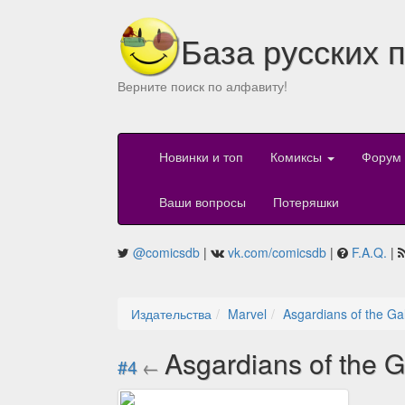
База русских 
Верните поиск по алфавиту!
Новинки и топ
Комиксы
Форум
Ваши вопросы
Потеряшки
@comicsdb
|
vk.com/comicsdb
|
F.A.Q.
|
Издательства
Marvel
Asgardians of the Ga
Asgardians of the 
#4
←