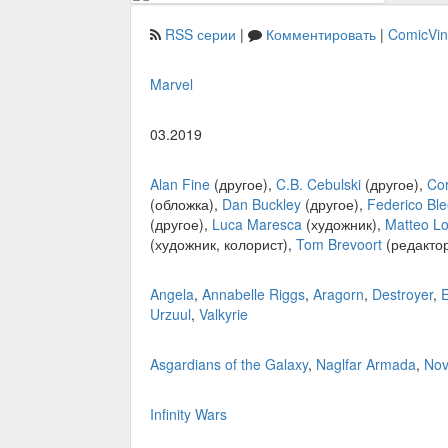
RSS серии
|
Комментировать
|
ComicVi
Marvel
03.2019
Alan Fine
(другое),
C.B. Cebulski
(другое),
Cor
(обложка),
Dan Buckley
(другое),
Federico Bl
(другое),
Luca Maresca
(художник),
Matteo Lol
(художник, колорист),
Tom Brevoort
(редактор
Angela
,
Annabelle Riggs
,
Aragorn
,
Destroyer
,
E
Urzuul
,
Valkyrie
Asgardians of the Galaxy
,
Naglfar Armada
,
Nov
Infinity Wars