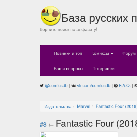
База русских 
Верните поиск по алфавиту!
Новинки и топ
Комиксы
Форум
Ваши вопросы
Потеряшки
@comicsdb
|
vk.com/comicsdb
|
F.A.Q.
|
Издательства
Marvel
Fantastic Four (2018
Fantastic Four (201
#8
←