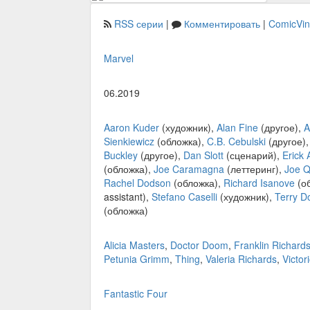
RSS серии
|
Комментировать
|
ComicVi
Marvel
06.2019
Aaron Kuder
(художник),
Alan Fine
(другое),
A
Sienkiewicz
(обложка),
C.B. Cebulski
(другое)
Buckley
(другое),
Dan Slott
(сценарий),
Erick 
(обложка),
Joe Caramagna
(леттеринг),
Joe 
Rachel Dodson
(обложка),
Richard Isanove
(о
assistant),
Stefano Caselli
(художник),
Terry D
(обложка)
Alicia Masters
,
Doctor Doom
,
Franklin Richard
Petunia Grimm
,
Thing
,
Valeria Richards
,
Victor
Fantastic Four