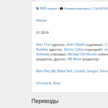
RSS серии
|
Комментировать
|
ComicVi
Marvel
01.2019
Alan Fine
(другое),
Ariel Olivetti
(художник),
C.
Buckley
(другое),
Donny Cates
(сценарий),
Jo
Andrews
(обложка),
Michael Del Mundo
(обло
(редактор, другое),
Wil Moss
(редактор)
Beta Ray Bill
,
Black Bolt
,
Crystal
,
Gorgon
,
Karn
Inhumans
,
Kree
Переводы