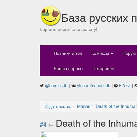
База русских 
Верните поиск по алфавиту!
Новинки и топ
Комиксы
Форум
Ваши вопросы
Потеряшки
@comicsdb
|
vk.com/comicsdb
|
F.A.Q.
|
Издательства
Marvel
Death of the Inhuma
Death of the Inhum
#4
←