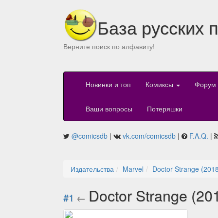
База русских 
Верните поиск по алфавиту!
Новинки и топ
Комиксы
Форум
Ваши вопросы
Потеряшки
@comicsdb
|
vk.com/comicsdb
|
F.A.Q.
|
Издательства
Marvel
Doctor Strange (201
Doctor Strange (20
#1
←