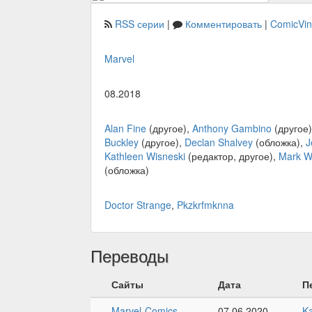
RSS серии
|
Комментировать
|
ComicVi
Marvel
08.2018
Alan Fine
(другое),
Anthony Gambino
(другое
Buckley
(другое),
Declan Shalvey
(обложка),
J
Kathleen Wisneski
(редактор, другое),
Mark W
(обложка)
Doctor Strange
,
Pkzkrfmknna
Переводы
Сайты
Дата
П
Marvel-Comics
07.06.2020
K