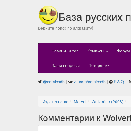
База русских 
Верните поиск по алфавиту!
Новинки и топ
Комиксы
Форум
Ваши вопросы
Потеряшки
@comicsdb
|
vk.com/comicsdb
|
F.A.Q.
|
Издательства
Marvel
Wolverine (2003)
Комментарии к Wolveri