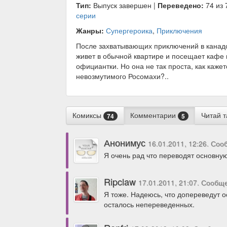
Тип:
Выпуск завершен |
Переведено:
74 из 
серии
Жанры:
Супергероика
,
Приключения
После захватывающих приключений в канадск
живет в обычной квартире и посещает кафе
официантки. Но она не так проста, как кажет
невозмутимого Росомахи?..
Комиксы
Комментарии
Читай 
74
5
Анонимус
16.01.2011, 12:26. Со
Я очень рад что переводят основну
Ripclaw
17.01.2011, 21:07. Сообщ
Я тоже. Надеюсь, что допереведут о
осталось непереведенных.