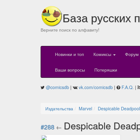
База русских 
Верните поиск по алфавиту!
Новинки и топ
Комиксы
Форум
Ваши вопросы
Потеряшки
@comicsdb
|
vk.com/comicsdb
|
F.A.Q.
|
Издательства
Marvel
Despicable Deadpool
Despicable Deadp
#288
←