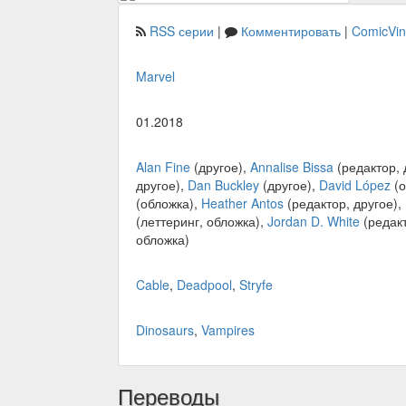
RSS серии
|
Комментировать
|
ComicVi
Marvel
01.2018
Alan Fine
(другое),
Annalise Bissa
(редактор, 
другое),
Dan Buckley
(другое),
David López
(о
(обложка),
Heather Antos
(редактор, другое),
(леттеринг, обложка),
Jordan D. White
(редак
обложка)
Cable
,
Deadpool
,
Stryfe
Dinosaurs
,
Vampires
Переводы