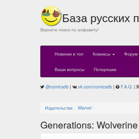
База русских 
Верните поиск по алфавиту!
Новинки и топ
Комиксы
Форум
Ваши вопросы
Потеряшки
@comicsdb
|
vk.com/comicsdb
|
F.A.Q.
|
Издательства
Marvel
Generations: Wolverine