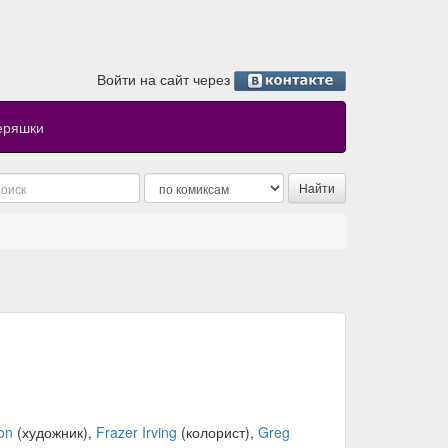
Войти на сайт через
еряшки
on
(художник),
Frazer Irving
(колорист),
Greg