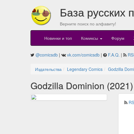
База русских 
Верните поиск по алфавиту!
Новинки и топ
Комиксы
Форум
@comicsdb
|
vk.com/comicsdb
|
F.A.Q.
|
RS
Издательства
Legendary Comics
Godzilla Dom
Godzilla Dominion (2021)
RS