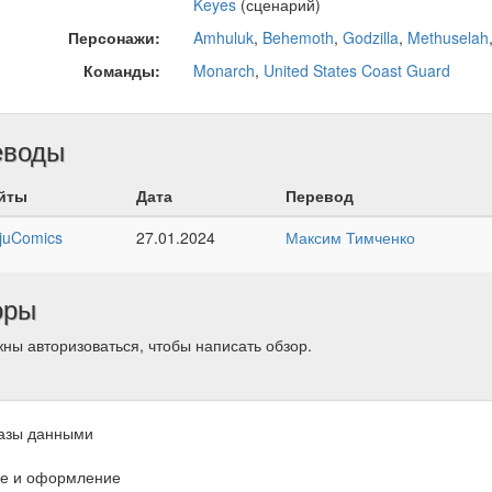
Keyes
(сценарий)
Персонажи:
Amhuluk
,
Behemoth
,
Godzilla
,
Methuselah
Команды:
Monarch
,
United States Coast Guard
еводы
йты
Дата
Перевод
juComics
27.01.2024
Максим Тимченко
оры
ны авторизоваться, чтобы написать обзор.
азы данными
е и оформление