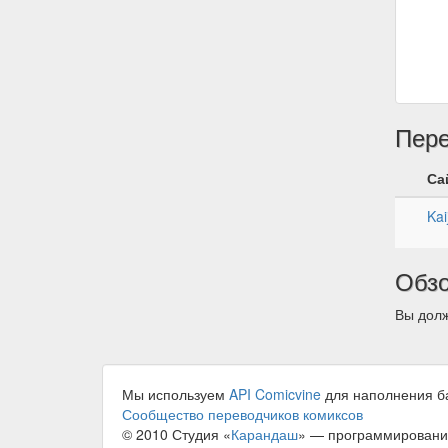
Пер
Са
Kai
Обз
Вы долж
Мы используем
API Comicvine
для наполнения б
Сообщество переводчиков комиксов
© 2010 Студия «
Карандаш
» — программировани