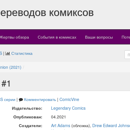
переводов комиксов
Жертвы обзора
События в комиксах
Ваши вопросы
Пот
S
|
Статистика
inion (2021)
 #1
S серии
|
Комментировать
|
ComicVine
Издательство:
Legendary Comics
Опубликован:
04.2021
Создатели:
Art Adams
(обложка),
Drew Edward Johns