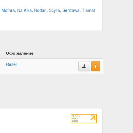
,
Mothra
,
Na Kika
,
Rodan
,
Scylla
,
Serizawa
,
Tiamat
Оформление
Rezer