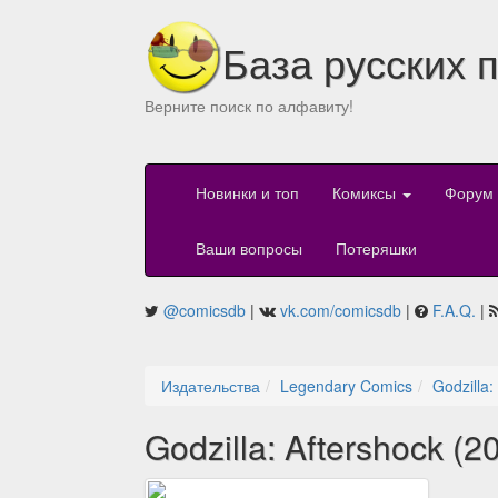
База русских 
Верните поиск по алфавиту!
Новинки и топ
Комиксы
Форум
Ваши вопросы
Потеряшки
@comicsdb
|
vk.com/comicsdb
|
F.A.Q.
|
Издательства
Legendary Comics
Godzilla:
Godzilla: Aftershock (2